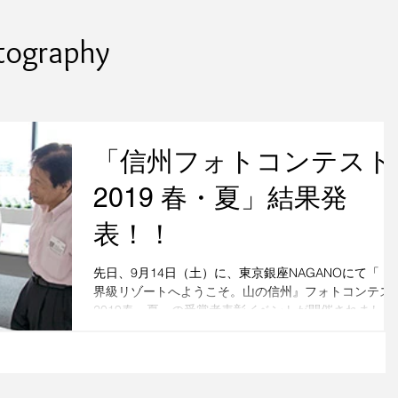
tography
「信州フォトコンテスト
2019 春・夏」結果発
表！！
先日、9月14日（土）に、東京銀座NAGANOにて「『
界級リゾートへようこそ。山の信州』フォトコンテス
2019春・夏」の受賞者表彰イベントが開催されまし
た。 フォトコンテストは株式会社マウスコンピュータ
ーと信州キャンペーン実行委員会の共催で、3月20日
ら8月20日まで...